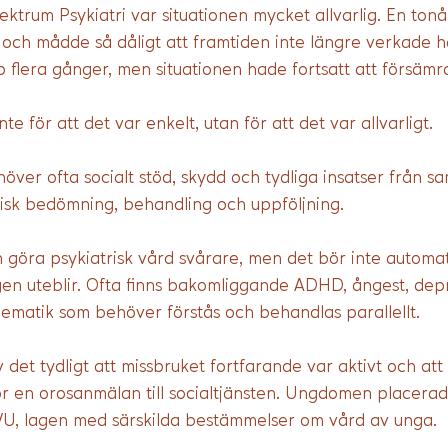
ektrum Psykiatri var situationen mycket allvarlig. En tonå
r och mådde så dåligt att framtiden inte längre verkade 
p flera gånger, men situationen hade fortsatt att försämr
te för att det var enkelt, utan för att det var allvarligt.
er ofta socialt stöd, skydd och tydliga insatser från sa
isk bedömning, behandling och uppföljning. 
göra psykiatrisk vård svårare, men det bör inte automat
en uteblir. Ofta finns bakomliggande ADHD, ångest, depre
lematik som behöver förstås och behandlas parallellt.
det tydligt att missbruket fortfarande var aktivt och att 
rför en orosanmälan till socialtjänsten. Ungdomen placerad
U, lagen med särskilda bestämmelser om vård av unga.