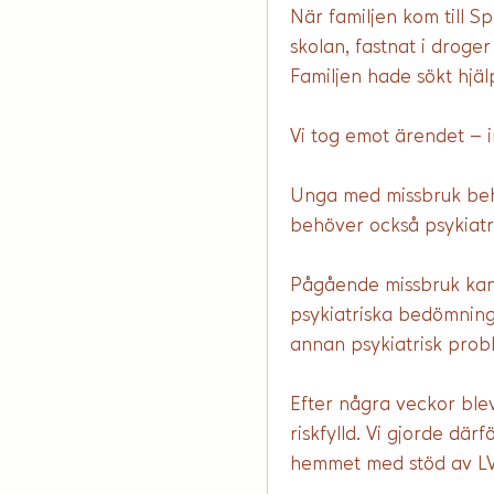
När familjen kom till Sp
skolan, fastnat i droge
Familjen hade sökt hjäl
Vi tog emot ärendet – in
Unga med missbruk behöv
behöver också psykiatr
Pågående missbruk kan 
psykiatriska bedömning
annan psykiatrisk prob
Efter några veckor blev 
riskfylld. Vi gjorde dä
hemmet med stöd av LV