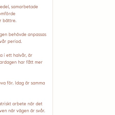
medel, samarbetade 
omförde 
 bättre.
ngen behövde anpassas 
vår period.
i ett halvår, är 
vardagen har fått mer 
eva för. Idag är samma 
triskt arbete när det 
även när vägen är svår.