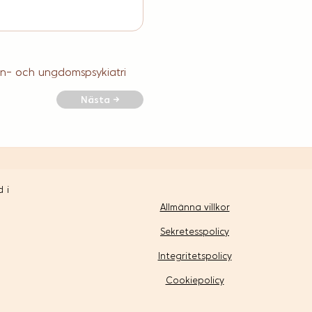
arn- och ungdomspsykiatri
Nästa →
 i
Allmänna villkor
Sekretesspolicy
Integritetspolicy
Cookiepolicy