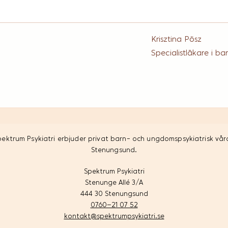
Krisztina Pösz
Specialistläkare i b
pektrum Psykiatri erbjuder privat barn- och ungdomspsykiatrisk vård
Stenungsund.
Spektrum Psykiatri
Stenunge Allé 3/A
444 30 Stenungsund
0760–21 07 52
kontakt@spektrumpsykiatri.se