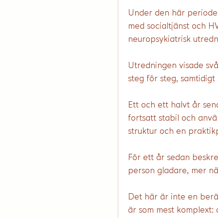
Under den här perioden
med socialtjänst och 
neuropsykiatrisk utredn
Utredningen visade sv
steg för steg, samtidig
Ett och ett halvt år se
fortsatt stabil och anv
struktur och en praktikp
För ett år sedan beskre
person gladare, mer n
Det här är inte en berä
är som mest komplext: a