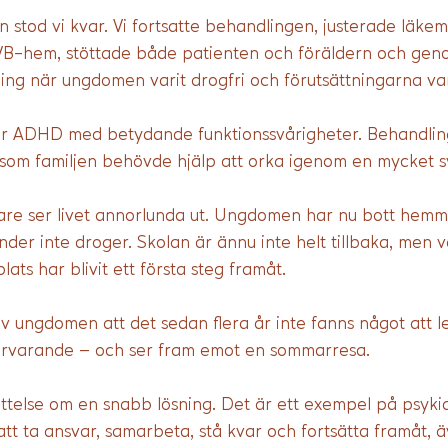
 stod vi kvar. Vi fortsatte behandlingen, justerade läke
HVB-hem, stöttade både patienten och föräldern och gen
ing när ungdomen varit drogfri och förutsättningarna var
år ADHD med betydande funktionssvårigheter. Behandli
t som familjen behövde hjälp att orka igenom en mycket s
nare ser livet annorlunda ut. Ungdomen har nu bott hemma 
änder inte droger. Skolan är ännu inte helt tillbaka, men 
lats har blivit ett första steg framåt.
v ungdomen att det sedan flera år inte fanns något att l
ärvarande – och ser fram emot en sommarresa.
ttelse om en snabb lösning. Det är ett exempel på psykia
tt ta ansvar, samarbeta, stå kvar och fortsätta framåt, 