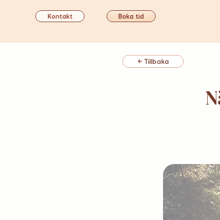
Kontakt
Boka tid
← Tillbaka
N