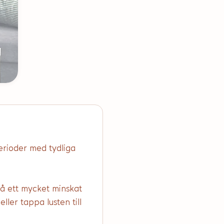
erioder med tydliga 
 få ett mycket minskat 
ler tappa lusten till 