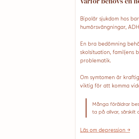
Varför behövs en 
Bipolär sjukdom hos barn
humörsvängningar, ADHD
En bra bedömning behöve
skolsituation, familjens 
problematik.
Om symtomen är kraftig
viktig för att komma vid
Många föräldrar besk
ta på allvar, särski
Läs om depression →