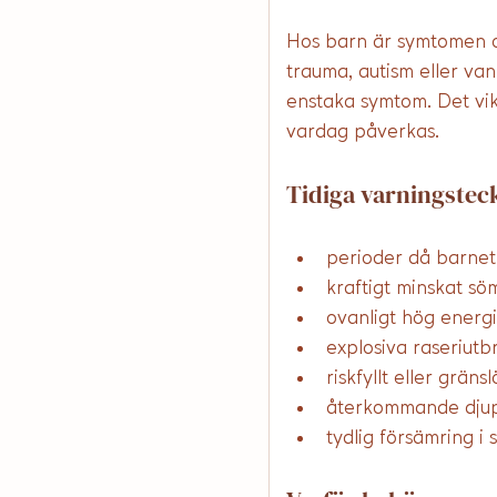
Hos barn är symtomen of
trauma, autism eller van
enstaka symtom. Det vik
vardag påverkas.
Tidiga varningstec
perioder då barnet 
kraftigt minskat sö
ovanligt hög energi,
explosiva raseriutb
riskfyllt eller grän
återkommande djupa
tydlig försämring i