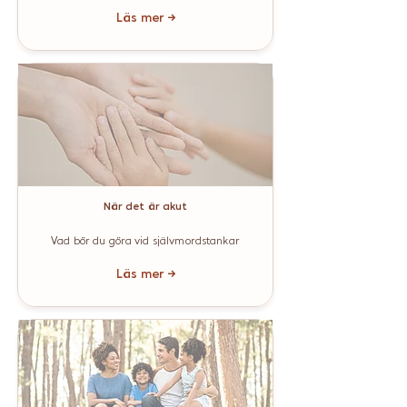
Läs mer →
När det är akut
Vad bör du göra vid självmordstankar
Läs mer →