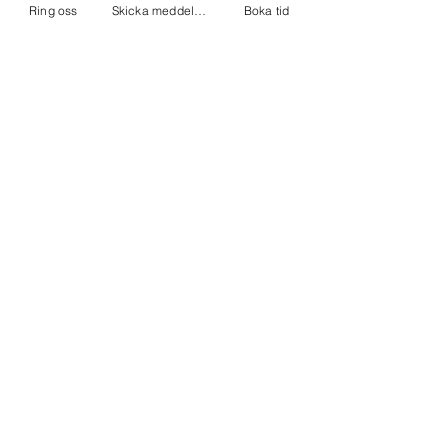
Ring oss
Skicka meddelande
Boka tid
Råd till föräldrar till barn med
depression
Så kan du stötta ditt barn i vardagen
Läs mer →
Spektrum Psykiatri erbjuder privat barn- och
ungdomspsykiatrisk vård i Stenungsund.