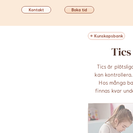
Kontakt
Boka tid
← Kunskapsbank
Tics
Tics är plötsl
kan kontrollera.
Hos många barn
finnas kvar unde