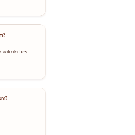
om?
 vokala tics
rom?