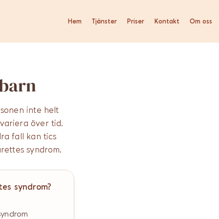
Hem
Tjänster
Priser
Kontakt
Om oss
 barn
sonen inte helt
variera över tid.
a fall kan tics
urettes syndrom.​
ttes syndrom?
 syndrom