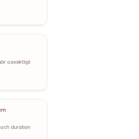
ör oavsiktligt
arn
 och duration