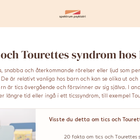
 och Tourettes syndrom hos
iga, snabba och återkommande rörelser eller ljud som per
 De är relativt vanliga hos barn och kan se olika ut och 
 är tics övergående och försvinner av sig själva. I andr
r längre tid eller ingå i ett ticssyndrom, till exempel To
Visste du detta om tics och Toure
20 fakta om tics och Tourettes