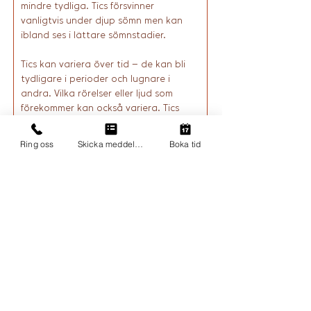
mindre tydliga. Tics försvinner 
vanligtvis under djup sömn men kan 
ibland ses i lättare sömnstadier.
Tics kan variera över tid – de kan bli 
tydligare i perioder och lugnare i 
andra. Vilka rörelser eller ljud som 
förekommer kan också variera. Tics 
kan försvinna och ersättas av andra 
tics. 
Ring oss
Skicka meddelande
Boka tid
För andra kan det se ut som att 
barnet gör saker med flit – men det 
handlar inte om brist på vilja att låta 
bli. Tics kan hållas tillbaka under en 
begränsad tid, men det kostar energi 
och slår ofta tillbaka senare.
"Jag vet att jag gör det, men jag 
kan inte låta bli."