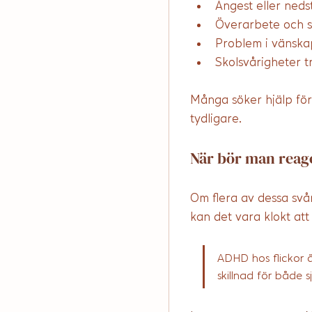
Ångest eller ned
Överarbete och sv
Problem i vänska
Skolsvårigheter 
Många söker hjälp förs
tydligare.
När bör man reag
Om flera av dessa svå
kan det vara klokt at
ADHD hos flickor ä
skillnad för både 