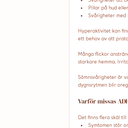
Svårigheter att b
Pillar på hud ell
Svårigheter med 
Hyperaktivitet kan fin
ett behov av att prata
Många flickor ansträng
starkare hemma. Irritat
Sömnsvårigheter är van
dygnsrytmen blir oreg
Varför missas ADH
Det finns flera skäl ti
Symtomen stör o