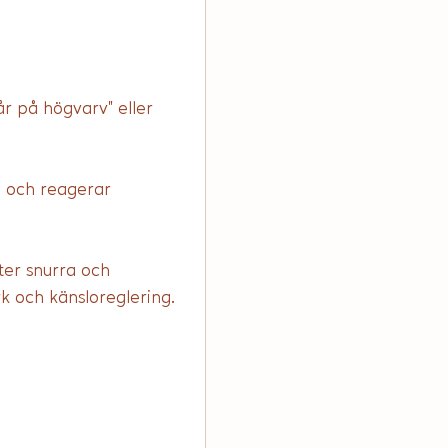
år på högvarv” eller 
a och reagerar 
ter snurra och 
k och känsloreglering.