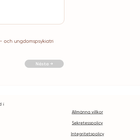
rn- och ungdomspsykiatri
Nästa →
 i
Allmänna villkor
Sekretesspolicy
Integritetspolicy