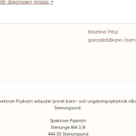
är diagnosen missas 
→
Krisztina Pösz
specialistläkare i ba
pektrum Psykiatri erbjuder privat barn- och ungdomspsykiatrisk vård
Stenungsund.
Spektrum Psykiatri
Stenunge Allé 3/A
444 30 Stenungsund