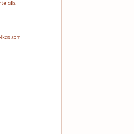
te alls.
olkas som 