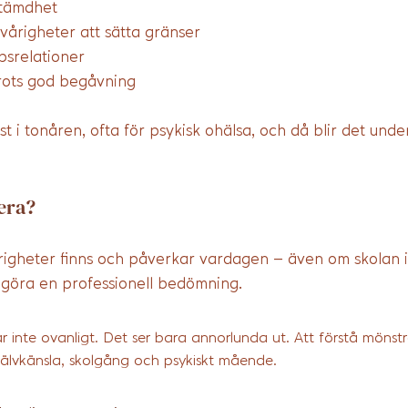
stämdhet
årigheter att sätta gränser
psrelationer
trots god begåvning
t i tonåren, ofta för psykisk ohälsa, och då blir det und
era?
righeter finns och påverkar vardagen – även om skolan i
t göra en professionell bedömning.
r inte ovanligt. Det ser bara annorlunda ut. Att förstå mönstre
självkänsla, skolgång och psykiskt mående.