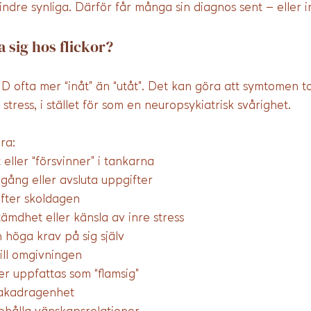
ndre synliga. Därför får många sin diagnos sent – eller in
 sig hos flickor?
D ofta mer “inåt” än “utåt”. Det kan göra att symtomen t
stress, i stället för som en neuropsykiatrisk svårighet.
ra:
eller “försvinner” i tankarna
gång eller avsluta uppgifter
efter skoldagen
ämdhet eller känsla av inre stress
 höga krav på sig själv
ill omgivningen
er uppfattas som “flamsig”
lbakadragenhet