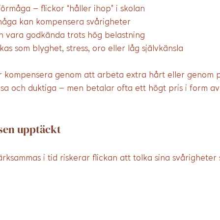
rmåga – flickor “håller ihop” i skolan
måga kan kompensera svårigheter
an vara godkända trots hög belastning
as som blyghet, stress, oro eller låg självkänsla
r kompensera genom att arbeta extra hårt eller genom p
a och duktiga – men betalar ofta ett högt pris i form av
sen upptäckt
sammas i tid riskerar flickan att tolka sina svårigheter