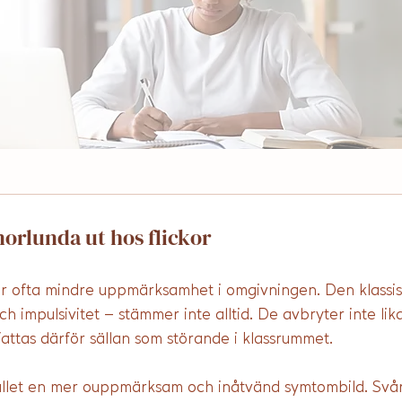
orlunda ut hos flickor
r ofta mindre uppmärksamhet i omgivningen. Den klassi
ch impulsivitet – stämmer inte alltid. De avbryter inte lika t
attas därför sällan som störande i klassrummet.
tället en mer ouppmärksam och inåtvänd symtombild. Svår