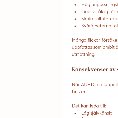
Hög anpassningsfö
God språklig för
Skolresultaten k
Svårigheterna tolk
Många flickor försöke
uppfattas som ambitiös
utmattning.
Konsekvenser av 
När ADHD inte uppmärk
brister. 
Det kan leda till:
Låg självkänsla