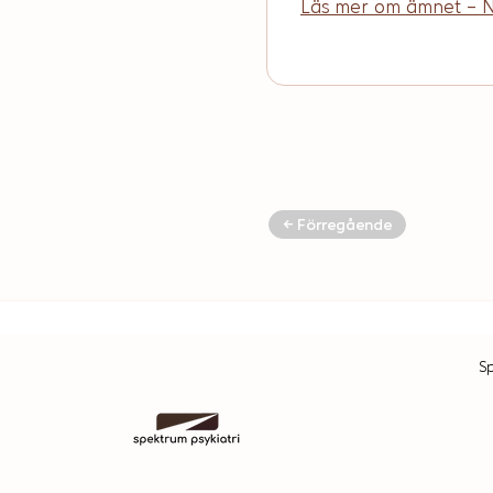
Läs mer om ämnet - N
← Förregående
S